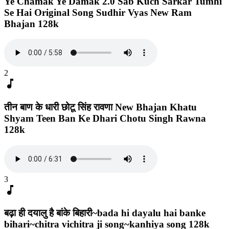
Ye Chamak Ye Damak 2.0 Sab Kuch Sarkar Tumhi
Se Hai Original Song Sudhir Vyas New Ram
Bhajan 128k
2
music_note
तीन बाण के धारी छोटू सिंह रावणा New Bhajan Khatu
Shyam Teen Ban Ke Dhari Chotu Singh Rawna
128k
3
music_note
बढ़ा ही दयालु है बांके बिहारी~bada hi dayalu hai banke
bihari~chitra vichitra ji song~kanhiya song 128k