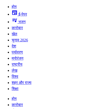
होम
newspaper
ई-पेपर
queue_music
भजन
कारोबार
खेल
चुनाव 2026
देश
पर्यावरण
मनोरंजन
राष्ट्रीय
लेख
विश्व
शहर और राज्य
शिक्षा
होम
कारोबार