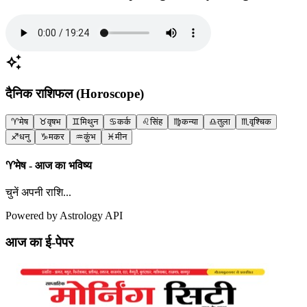
auto_awesome
दैनिक राशिफल (Horoscope)
♈
मेष
♉
वृषभ
♊
मिथुन
♋
कर्क
♌
सिंह
♍
कन्या
♎
तुला
♏
वृश्चिक
♐
धनु
♑
मकर
♒
कुंभ
♓
मीन
♈
मेष
- आज का भविष्य
चुनें अपनी राशि...
Powered by Astrology API
आज का ई-पेपर