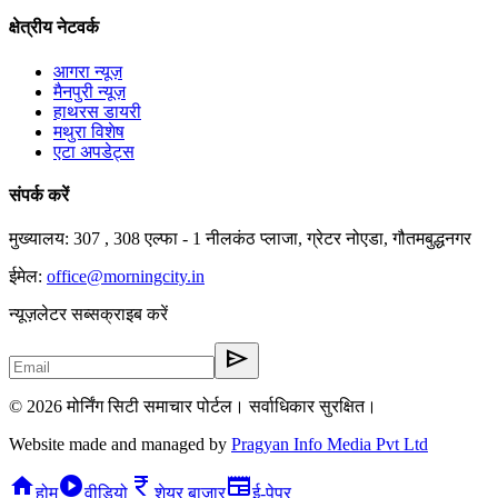
क्षेत्रीय नेटवर्क
आगरा न्यूज़
मैनपुरी न्यूज़
हाथरस डायरी
मथुरा विशेष
एटा अपडेट्स
संपर्क करें
मुख्यालय: 307 , 308 एल्फा - 1 नीलकंठ प्लाजा, ग्रेटर नोएडा, गौतमबुद्धनगर
ईमेल:
office@morningcity.in
न्यूज़लेटर सब्सक्राइब करें
send
© 2026 मोर्निंग सिटी समाचार पोर्टल। सर्वाधिकार सुरक्षित।
Website made and managed by
Pragyan Info Media Pvt Ltd
home
play_circle
currency_rupee
newspaper
होम
वीडियो
शेयर बाजार
ई-पेपर